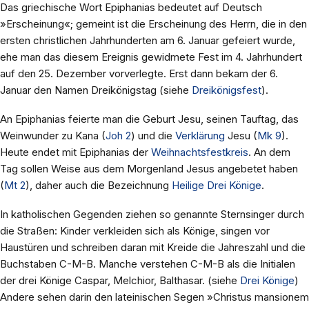
Das griechische Wort Epiphanias bedeutet auf Deutsch
»Erscheinung«; gemeint ist die Erscheinung des Herrn, die in den
ersten christlichen Jahrhunderten am 6. Januar gefeiert wurde,
ehe man das diesem Ereignis gewidmete Fest im 4. Jahrhundert
auf den 25. Dezember vorverlegte. Erst dann bekam der 6.
Januar den Namen Dreikönigstag (siehe
Dreikönigsfest
).
An Epiphanias feierte man die Geburt Jesu, seinen Tauftag, das
Weinwunder zu Kana (
Joh 2
) und die
Verklärung
Jesu (
Mk 9
).
Heute endet mit Epiphanias der
Weihnachtsfestkreis
. An dem
Tag sollen Weise aus dem Morgenland Jesus angebetet haben
(
Mt 2
), daher auch die Bezeichnung
Heilige Drei Könige
.
In katholischen Gegenden ziehen so genannte Sternsinger durch
die Straßen: Kinder verkleiden sich als Könige, singen vor
Haustüren und schreiben daran mit Kreide die Jahreszahl und die
Buchstaben C-M-B. Manche verstehen C-M-B als die Initialen
der drei Könige Caspar, Melchior, Balthasar. (siehe
Drei Könige
)
Andere sehen darin den lateinischen Segen »Christus mansionem