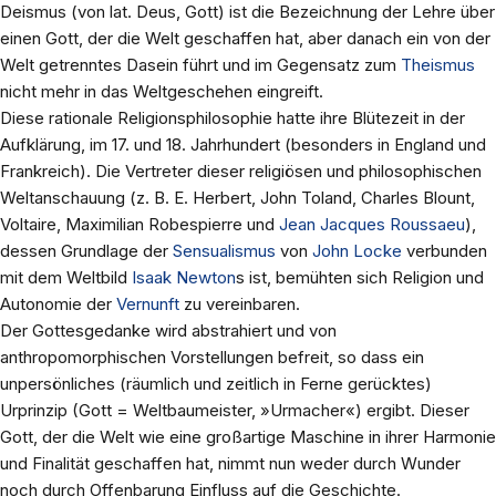
Deismus (von lat. Deus, Gott) ist die Bezeichnung der Lehre über
einen Gott, der die Welt geschaffen hat, aber danach ein von der
Welt getrenntes Dasein führt und im Gegensatz zum
Theismus
nicht mehr in das Weltgeschehen eingreift.
Diese rationale Religionsphilosophie hatte ihre Blütezeit in der
Aufklärung, im 17. und 18. Jahrhundert (besonders in England und
Frankreich). Die Vertreter dieser religiösen und philosophischen
Weltanschauung (z. B. E. Herbert, John Toland, Charles Blount,
Voltaire, Maximilian Robespierre und
Jean Jacques Roussaeu
),
dessen Grundlage der
Sensualismus
von
John Locke
verbunden
mit dem Weltbild
Isaak Newton
s ist, bemühten sich Religion und
Autonomie der
Vernunft
zu vereinbaren.
Der Gottesgedanke wird abstrahiert und von
anthropomorphischen Vorstellungen befreit, so dass ein
unpersönliches (räumlich und zeitlich in Ferne gerücktes)
Urprinzip (Gott = Weltbaumeister, »Urmacher«) ergibt. Dieser
Gott, der die Welt wie eine großartige Maschine in ihrer Harmonie
und Finalität geschaffen hat, nimmt nun weder durch Wunder
noch durch Offenbarung Einfluss auf die Geschichte.