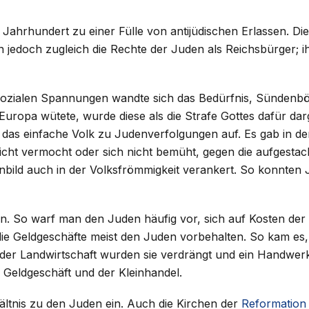
. Jahrhundert zu einer Fülle von antijüdischen Erlassen. Di
n jedoch zugleich die Rechte der Juden als Reichsbürger; 
 sozialen Spannungen wandte sich das Bedürfnis, Sündenb
n Europa wütete, wurde diese als die Strafe Gottes dafür dar
n das einfache Volk zu Judenverfolgungen auf. Es gab in de
t nicht vermocht oder sich nicht bemüht, gegen die aufges
nbild auch in der Volksfrömmigkeit verankert. So konnten J
n. So warf man den Juden häufig vor, sich auf Kosten der C
die Geldgeschäfte meist den Juden vorbehalten. So kam es,
r Landwirtschaft wurden sie verdrängt und ein Handwerk ko
s Geldgeschäft und der Kleinhandel.
ältnis zu den Juden ein. Auch die Kirchen der
Reformation