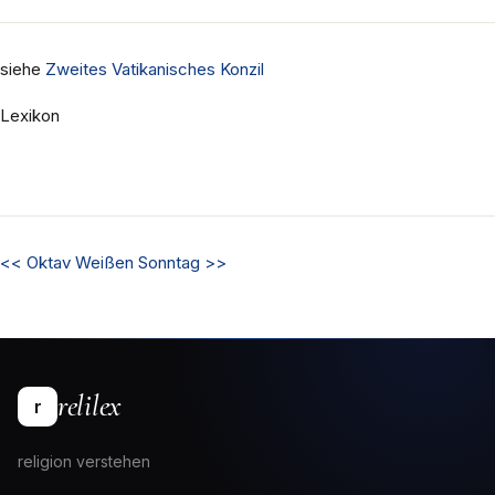
siehe
Zweites Vatikanisches Konzil
Lexikon
<<
Oktav
Weißen Sonntag
>>
relilex
r
religion verstehen