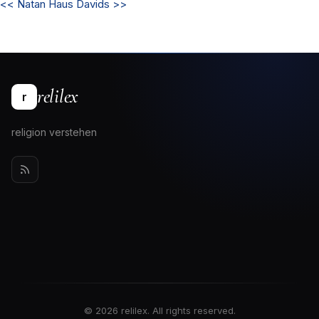
<<
Natan
Haus Davids
>>
relilex
r
religion verstehen
© 2026 relilex. All rights reserved.