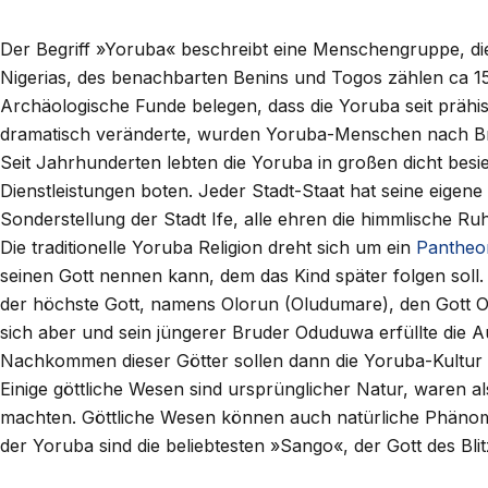
Der Begriff »Yoruba« beschreibt eine Menschengruppe, die
Nigerias, des benachbarten Benins und Togos zählen ca 15
Archäologische Funde belegen, dass die Yoruba seit prähis
dramatisch veränderte, wurden Yoruba-Menschen nach Bra
Seit Jahrhunderten lebten die Yoruba in großen dicht besi
Dienstleistungen boten. Jeder Stadt-Staat hat seine eigene 
Sonderstellung der Stadt Ife, alle ehren die himmlische R
Die traditionelle Yoruba Religion dreht sich um ein
Pantheo
seinen Gott nennen kann, dem das Kind später folgen soll
der höchste Gott, namens Olorun (Oludumare), den Gott Oris
sich aber und sein jüngerer Bruder Oduduwa erfüllte di
Nachkommen dieser Götter sollen dann die Yoruba-Kultur u
Einige göttliche Wesen sind ursprünglicher Natur, waren 
machten. Göttliche Wesen können auch natürliche Phänom
der Yoruba sind die beliebtesten »Sango«, der Gott des Bl