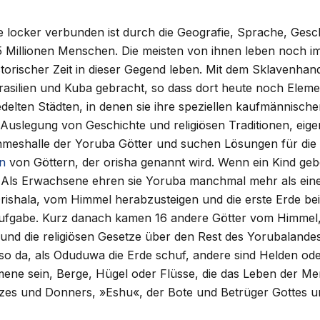
 locker verbunden ist durch die Geografie, Sprache, Gesch
 Millionen Menschen. Die meisten von ihnen leben noch im
torischer Zeit in dieser Gegend leben. Mit dem Sklavenhand
silien und Kuba gebracht, so dass dort heute noch Eleme
edelten Städten, in denen sie ihre speziellen kaufmännisc
Auslegung von Geschichte und religiösen Traditionen, eigene 
uhmeshalle der Yoruba Götter und suchen Lösungen für die 
n
von Göttern, der orisha genannt wird. Wenn ein Kind ge
. Als Erwachsene ehren sie Yoruba manchmal mehr als eine
hala, vom Himmel herabzusteigen und die erste Erde bei Ile
e Aufgabe. Kurz danach kamen 16 andere Götter vom Himme
nd die religiösen Gesetze über den Rest des Yorubalandes
also da, als Oduduwa die Erde schuf, andere sind Helden o
ene sein, Berge, Hügel oder Flüsse, die das Leben der M
itzes und Donners, »Eshu«, der Bote und Betrüger Gottes u