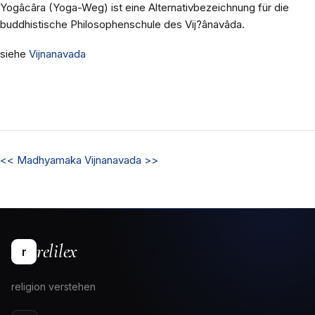
Yogâcâra (Yoga-Weg) ist eine Alternativbezeichnung für die
buddhistische Philosophenschule des Vij?ânavâda.
siehe
Vijnanavada
<<
Madhyamaka
Vijnanavada
>>
relilex
r
religion verstehen