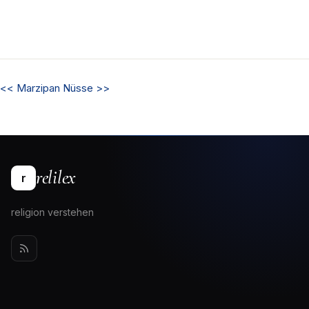
<<
Marzipan
Nüsse
>>
relilex
r
religion verstehen