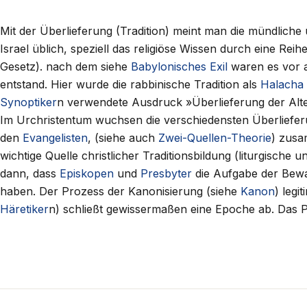
Mit der Überlieferung (Tradition) meint man die mündliche
Israel üblich, speziell das religiöse Wissen durch eine Re
Gesetz). nach dem siehe
Babylonisches Exil
waren es vor a
entstand. Hier wurde die rabbinische Tradition als
Halacha
Synoptiker
n verwendete Ausdruck »Überlieferung der Alt
Im Urchristentum wuchsen die verschiedensten Überliefer
den
Evangelisten
, (siehe auch
Zwei-Quellen-Theorie
) zusa
wichtige Quelle christlicher Traditionsbildung (liturgische
dann, dass
Episkopen
und
Presbyter
die Aufgabe der Bewa
haben. Der Prozess der Kanonisierung (siehe
Kanon
) legi
Häretiker
n) schließt gewissermaßen eine Epoche ab. Das P