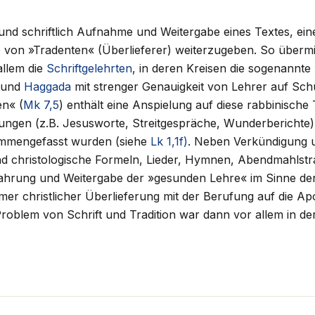
 und schriftlich Aufnahme und Weitergabe eines Textes, ein
ihe von »Tradenten« (Überlieferer) weiterzugeben. So übermi
llem die
Schriftgelehrten
, in deren Kreisen die sogenannte
und
Haggada
mit strenger Genauigkeit von Lehrer auf Sch
en« (
Mk 7,5
) enthält eine Anspielung auf diese rabbinische T
ungen (z.B. Jesusworte, Streitgespräche, Wunderberichte)
mmengefasst wurden (siehe
Lk 1,1f)
. Neben Verkündigung u
 und christologische Formeln, Lieder, Hymnen, Abendmahlstrad
hrung und Weitergabe der »gesunden Lehre« im Sinne der 
timer christlicher Überlieferung mit der Berufung auf die Apo
roblem von Schrift und Tradition war dann vor allem in d