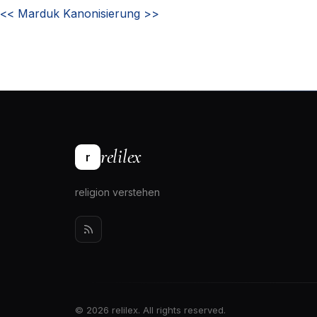
<<
Marduk
Kanonisierung
>>
relilex
r
religion verstehen
© 2026 relilex. All rights reserved.