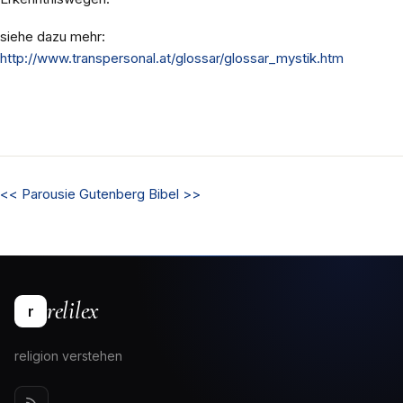
siehe dazu mehr:
http://www.transpersonal.at/glossar/glossar_mystik.htm
<<
Parousie
Gutenberg Bibel
>>
relilex
r
religion verstehen