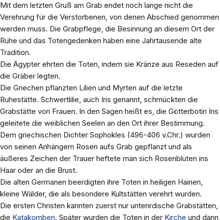
Mit dem letzten Gruß am Grab endet noch lange nicht die
Verehrung für die Verstorbenen, von denen Abschied genommen
werden muss. Die Grabpflege, die Besinnung an diesem Ort der
Ruhe und das Totengedenken haben eine Jahrtausende alte
Tradition.
Die Ägypter ehrten die Toten, indem sie Kränze aus Reseden auf
die Gräber legten.
Die Griechen pflanzten Lilien und Myrten auf die letzte
Ruhestätte. Schwertlilie, auch Iris genannt, schmückten die
Grabstätte von Frauen. In den Sagen heißt es, die Götterbotin Iris
geleitete die weiblichen Seelen an den Ort ihrer Bestimmung.
Dem griechischen Dichter Sophokles (496-406 v.Chr.) wurden
von seinen Anhängern Rosen aufs Grab gepflanzt und als
äußeres Zeichen der Trauer heftete man sich Rosenblüten ins
Haar oder an die Brust.
Die alten Germanen beerdigten ihre Toten in heiligen Hainen,
kleine Wälder, die als besondere Kultstätten verehrt wurden.
Die ersten Christen kannten zuerst nur unterirdische Grabstätten,
die
Katakomben
. Später wurden die Toten in der
Kirche
und dann