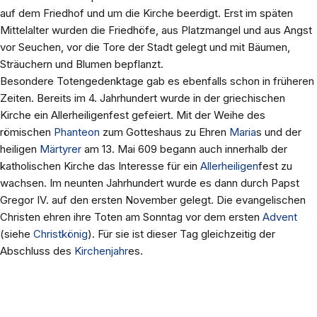
auf dem Friedhof und um die Kirche beerdigt. Erst im späten
Mittelalter wurden die Friedhöfe, aus Platzmangel und aus Angst
vor Seuchen, vor die Tore der Stadt gelegt und mit Bäumen,
Sträuchern und Blumen bepflanzt.
Besondere Totengedenktage gab es ebenfalls schon in früheren
Zeiten. Bereits im 4. Jahrhundert wurde in der griechischen
Kirche ein Allerheiligenfest gefeiert. Mit der Weihe des
römischen
Phanteon
zum Gotteshaus zu Ehren
Maria
s und der
heiligen
Märtyrer
am 13. Mai 609 begann auch innerhalb der
katholischen Kirche das Interesse für ein
Allerheiligen
fest zu
wachsen. Im neunten Jahrhundert wurde es dann durch Papst
Gregor IV. auf den ersten November gelegt. Die evangelischen
Christen ehren ihre Toten am Sonntag vor dem ersten
Advent
(siehe
Christkönig
). Für sie ist dieser Tag gleichzeitig der
Abschluss des
Kirchenjahr
es.