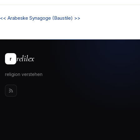
<<
Arabeske
Synagoge (Baustile)
>>
relilex
r
religion verstehen