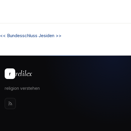
<<
Bundesschluss
Jesiden
>>
relilex
r
religion verstehen