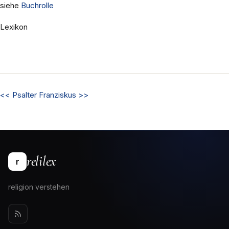
siehe
Buchrolle
Lexikon
<<
Psalter
Franziskus
>>
relilex
r
religion verstehen