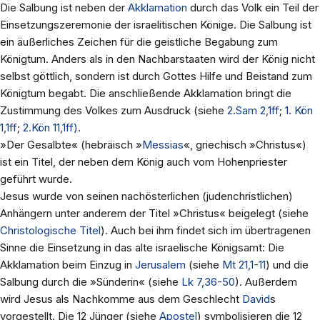
Die Salbung ist neben der
Akklamation
durch das Volk ein Teil der
Einsetzungszeremonie der israelitischen Könige. Die Salbung ist
ein äußerliches Zeichen für die geistliche Begabung zum
Königtum. Anders als in den Nachbarstaaten wird der König nicht
selbst göttlich, sondern ist durch Gottes Hilfe und Beistand zum
Königtum begabt. Die anschließende Akklamation bringt die
Zustimmung des Volkes zum Ausdruck (siehe
2.Sam 2,1ff
;
1. Kön
1,1ff
;
2.Kön 11,1ff)
.
»Der Gesalbte« (hebräisch »
Messias
«, griechisch »Christus«)
ist ein Titel, der neben dem König auch vom Hohenpriester
geführt wurde.
Jesus wurde von seinen nachösterlichen (judenchristlichen)
Anhängern unter anderem der Titel »Christus« beigelegt (siehe
Christologische Titel
). Auch bei ihm findet sich im übertragenen
Sinne die Einsetzung in das alte israelische Königsamt: Die
Akklamation beim Einzug in
Jerusalem
(siehe
Mt 21,1-11
) und die
Salbung durch die »Sünderin« (siehe
Lk 7,36-50
). Außerdem
wird Jesus als Nachkomme aus dem Geschlecht
David
s
vorgestellt. Die 12 Jünger (siehe
Apostel
) symbolisieren die 12