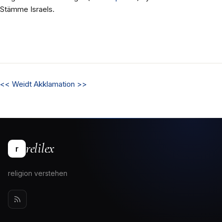
Stämme Israels.
<<
Weidt
Akklamation
>>
relilex
r
religion verstehen