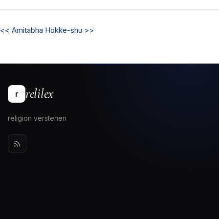
<<
Amitabha
Hokke-shu
>>
relilex
r
religion verstehen