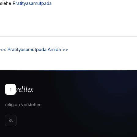
siehe
Pratityasamutpada
<<
Pratityasamutpada
Amida
>>
relilex
r
religion verstehen