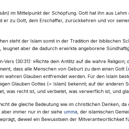
nsân) im Mittelpunkt der Schöpfung. Gott hat ihn aus Lehm e
rd er zu Gott, dem Erschaffer, zurückkehren und vor seine
en steht der Islam somit in der Tradition der biblischen 
, leugnet aber die dadurch erwirkte angeborene Sündhaft
ers (30:31): »Richte dein Antlitz auf die wahre Religion; da
 meint, dass alle Menschen von Geburt zu dem einen Gott (
m wahren Glauben entfremdet werden. Für den Islam bes
inigen Glauben Gottes (= Islam) bekennt; auf der anderen Se
t, was recht ist, und verbietet, was verwerflich ist, und gla
 nicht die gleiche Bedeutung wie im christlichen Denken, d
 aber immer nur in der siehe
umma
, der islamischen Geme
rägt, dieweil ein Bewusstsein der Mitverantwortlichkeit für