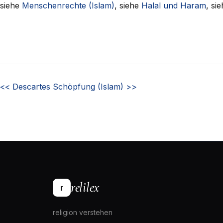
siehe
Menschenrechte (Islam)
, siehe
Halal und Haram
, si
<<
Descartes
Schöpfung (Islam)
>>
relilex
r
religion verstehen