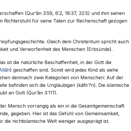
rschaffen (Qur’ân 3:59, 6:2, 18:37, 22:5) und ihm seinen
m Richterstuhl für seine Taten zur Rechenschaft gezogen
Schöpfungsgeschichte. Gleich dem Christentum spricht auch
igkeit und Verworfenheit des Menschen (Erbsünde).
s ist die natürliche Beschaffenheit, in der Gott die
Allâh
) geschaffen sind. Somit wird jedes Kind als siehe
tehen demnach zwei Kategorien von Menschen: Auf der
ite befinden sich die Ungläubigen (kâfir?n). Die islamische
ubt an Gott (Qur’ân 3:111).
a der Mensch vorrangig als ein in die Gesamtgemeinschaft
inde, gegeben. Hier ist das Gefühl von Gemeinsamkeit,
 die nichtislamische Welt weniger ausgeprägt ist.