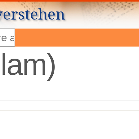
verstehen
slam)