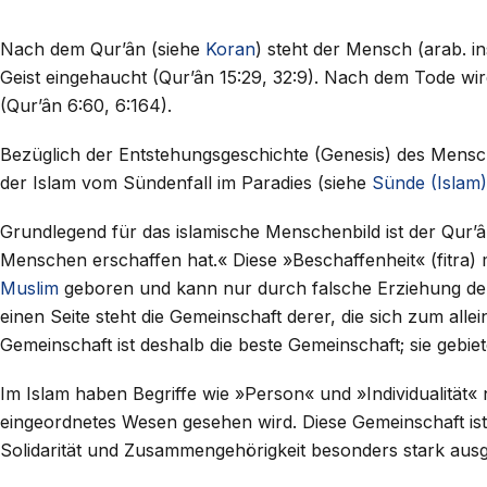
Nach dem Qur’ân (siehe
Koran
) steht der Mensch (arab. i
Geist eingehaucht (Qur’ân 15:29, 32:9). Nach dem Tode wi
(Qur’ân 6:60, 6:164).
Bezüglich der Entstehungsgeschichte (Genesis) des Mensch
der Islam vom Sündenfall im Paradies (siehe
Sünde (Islam)
Grundlegend für das islamische Menschenbild ist der Qur’ân-V
Menschen erschaffen hat.« Diese »Beschaffenheit« (fitra)
Muslim
geboren und kann nur durch falsche Erziehung de
einen Seite steht die Gemeinschaft derer, die sich zum alle
Gemeinschaft ist deshalb die beste Gemeinschaft; sie gebiete
Im Islam haben Begriffe wie »Person« und »Individualität«
eingeordnetes Wesen gesehen wird. Diese Gemeinschaft ist
Solidarität und Zusammengehörigkeit besonders stark ausgep