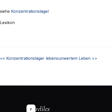
siehe
Konzentrationslager
Lexikon
<<
Konzentrationslager
lebensunwertem Leben
>>
relilex
r