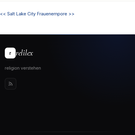
<<
Salt Lake City
Frauenempore
>>
relilex
r
religion verstehen