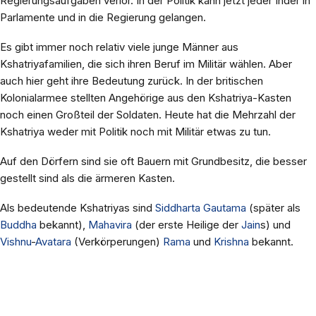
Regierungsaufgaben verlor. In der Politik kann jetzt jeder Inder in
Parlamente und in die Regierung gelangen.
Es gibt immer noch relativ viele junge Männer aus
Kshatriyafamilien, die sich ihren Beruf im Militär wählen. Aber
auch hier geht ihre Bedeutung zurück. In der britischen
Kolonialarmee stellten Angehörige aus den Kshatriya-Kasten
noch einen Großteil der Soldaten. Heute hat die Mehrzahl der
Kshatriya weder mit Politik noch mit Militär etwas zu tun.
Auf den Dörfern sind sie oft Bauern mit Grundbesitz, die besser
gestellt sind als die ärmeren Kasten.
Als bedeutende Kshatriyas sind
Siddharta Gautama
(später als
Buddha
bekannt),
Mahavira
(der erste Heilige der
Jain
s) und
Vishnu
-
Avatara
(Verkörperungen)
Rama
und
Krishna
bekannt.