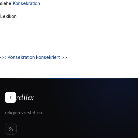
siehe
Konsekration
Lexikon
<<
Konsekration
konsekriert
>>
relilex
r
religion verstehen