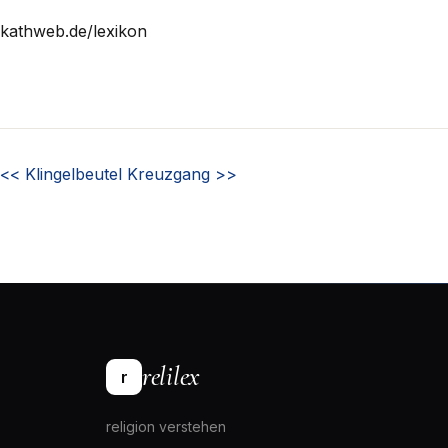
kathweb.de/lexikon
<<
Klingelbeutel
Kreuzgang
>>
relilex
r
religion verstehen