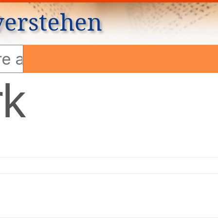
verstehen
rk