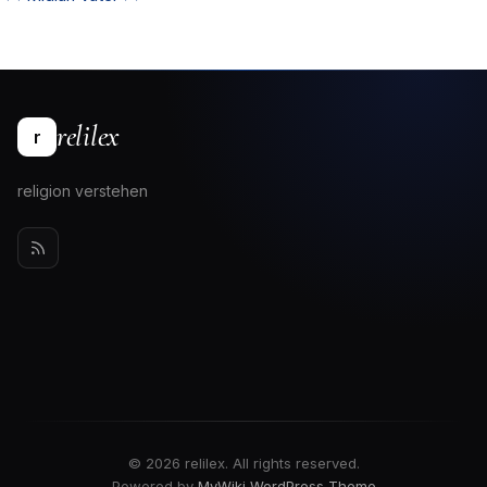
relilex
r
religion verstehen
© 2026 relilex. All rights reserved.
Powered by
MyWiki WordPress Theme