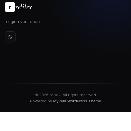
relilex
r
religion verstehen
© 2026 relilex. All rights reserved.
Powered by
MyWiki WordPress Theme