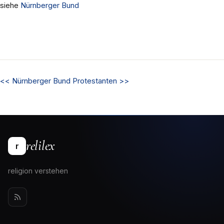
siehe
Nürnberger Bund
<<
Nürnberger Bund
Protestanten
>>
relilex
r
religion verstehen