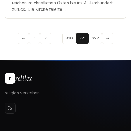
reichen im christlichen Osten bis ins 4. Jahrhundert
zurück. Die Kirche feierte…
←
1
2
…
320
321
322
→
relilex
r
religion verstehen