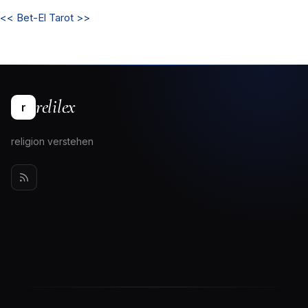
<<
Bet-El
Tarot
>>
relilex
r
religion verstehen