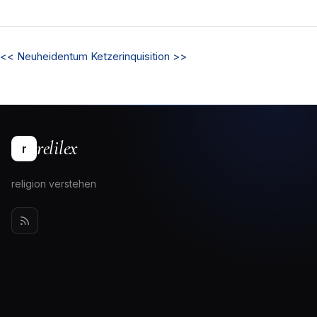
<<
Neuheidentum
Ketzerinquisition
>>
relilex
r
religion verstehen