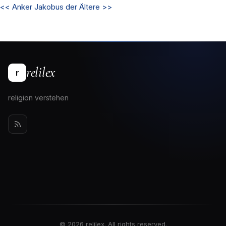
<<
Anker
Jakobus der Ältere
>>
relilex
r
religion verstehen
© 2026 relilex. All rights reserved.