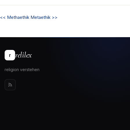
<<
Methaethik
Metaethik
>>
relilex
r
religion verstehen