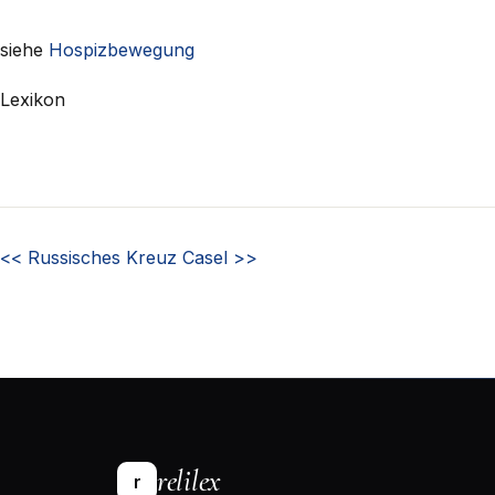
siehe
Hospizbewegung
Lexikon
<<
Russisches Kreuz
Casel
>>
relilex
r