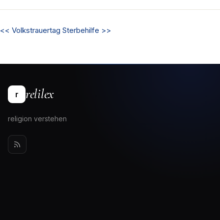
<<
Volkstrauertag
Sterbehilfe
>>
relilex
r
religion verstehen