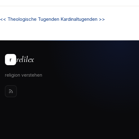
<<
Theologische Tugenden
Kardinaltugenden
>>
relilex
r
religion verstehen