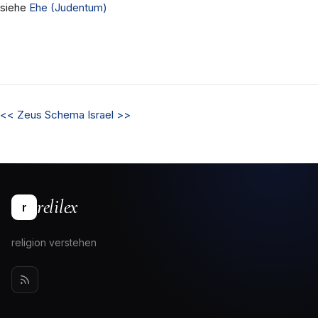
siehe
Ehe (Judentum)
<<
Zeus
Schema Israel
>>
relilex
r
religion verstehen