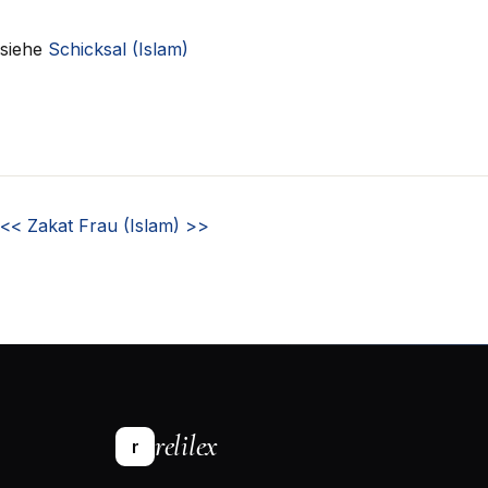
siehe
Schicksal (Islam)
<<
Zakat
Frau (Islam)
>>
relilex
r