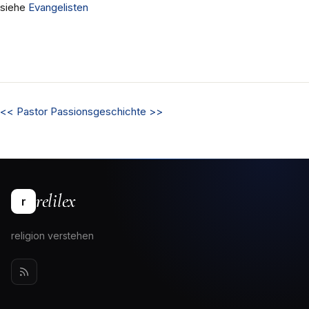
siehe
Evangelisten
<<
Pastor
Passionsgeschichte
>>
relilex
r
religion verstehen