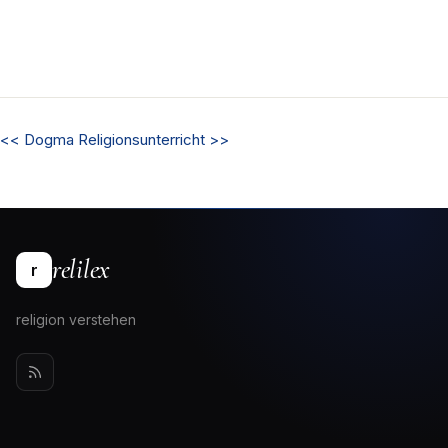
<<
Dogma
Religionsunterricht
>>
relilex
r
religion verstehen