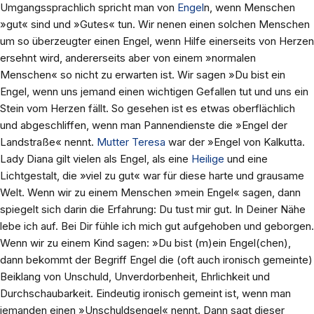
Umgangssprachlich spricht man von
Engel
n, wenn Menschen
»gut« sind und »Gutes« tun. Wir nenen einen solchen Menschen
um so überzeugter einen Engel, wenn Hilfe einerseits von Herzen
ersehnt wird, andererseits aber von einem »normalen
Menschen« so nicht zu erwarten ist. Wir sagen »Du bist ein
Engel, wenn uns jemand einen wichtigen Gefallen tut und uns ein
Stein vom Herzen fällt. So gesehen ist es etwas oberflächlich
und abgeschliffen, wenn man Pannendienste die »Engel der
Landstraße« nennt.
Mutter Teresa
war der »Engel von Kalkutta.
Lady Diana gilt vielen als Engel, als eine
Heilige
und eine
Lichtgestalt, die »viel zu gut« war für diese harte und grausame
Welt. Wenn wir zu einem Menschen »mein Engel« sagen, dann
spiegelt sich darin die Erfahrung: Du tust mir gut. In Deiner Nähe
lebe ich auf. Bei Dir fühle ich mich gut aufgehoben und geborgen.
Wenn wir zu einem Kind sagen: »Du bist (m)ein Engel(chen),
dann bekommt der Begriff Engel die (oft auch ironisch gemeinte)
Beiklang von Unschuld, Unverdorbenheit, Ehrlichkeit und
Durchschaubarkeit. Eindeutig ironisch gemeint ist, wenn man
jemanden einen »Unschuldsengel« nennt. Dann sagt dieser