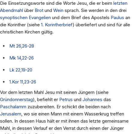
Die Einsetzungsworte sind die Worte Jesu, die er beim
letzten
Abendmahl
über
Brot
und
Wein
sprach. Sie werden in den drei
synoptischen Evangelien
und dem Brief des Apostels
Paulus
an
die Korinther (siehe
1. Korintherbrief
) überliefert und sind für alle
christlichen Kirchen gültig.
Mt 26,26-28
Mk 14,22-26
Lk 22,19-20
1.Kor 11,23-26
Vor dem letzten Mahl Jesu mit seinen Jüngern (siehe
Gründonnerstag
), befiehlt er
Petrus
und
Johannes
das
Paschalamm
zuzubereiten. Er schickt die beiden nach
Jerusalem
, wo sie einen Mann mit einem Wasserkrug treffen
sollen. In dessen Haus hält er mit ihnen das letzte gemeinsame
Mahl, in dessen Verlauf er den Verrat durch einen der Jünger