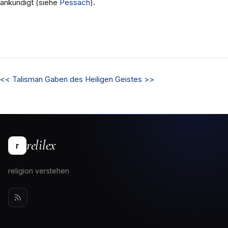
ankündigt (siehe
Pessach
).
<<
Talisman
Gaben des Heiligen Geistes
>>
relilex
r
religion verstehen