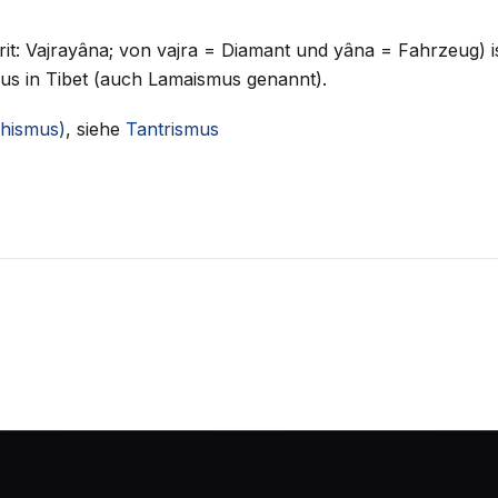
: Vajrayâna; von vajra = Diamant und yâna = Fahrzeug) is
us in Tibet (auch Lamaismus genannt).
hismus)
, siehe
Tantrismus