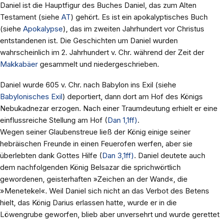
Daniel ist die Hauptfigur des Buches Daniel, das zum Alten
Testament (siehe
AT
) gehört. Es ist ein apokalyptisches Buch
(siehe
Apokalypse
), das im zweiten Jahrhundert vor Christus
entstandenen ist. Die Geschichten um Daniel wurden
wahrscheinlich im 2. Jahrhundert v. Chr. während der Zeit der
Makkabäer
gesammelt und niedergeschrieben.
Daniel wurde 605 v. Chr. nach Babylon ins Exil (siehe
Babylonisches Exil
) deportiert, dann dort am Hof des Königs
Nebukadnezar erzogen. Nach einer Traumdeutung erhielt er eine
einflussreiche Stellung am Hof (
Dan 1,1ff)
.
Wegen seiner Glaubenstreue ließ der König einige seiner
hebräischen Freunde in einen Feuerofen werfen, aber sie
überlebten dank Gottes Hilfe (
Dan 3,1ff)
. Daniel deutete auch
dem nachfolgenden König Belsazar die sprichwörtlich
gewordenen, geisterhaften »Zeichen an der Wand«, die
»Menetekel«. Weil Daniel sich nicht an das Verbot des Betens
hielt, das König Darius erlassen hatte, wurde er in die
Löwengrube geworfen, blieb aber unversehrt und wurde gerettet