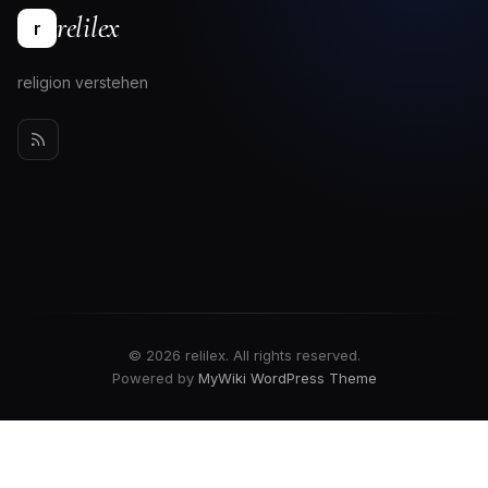
relilex
r
religion verstehen
© 2026 relilex. All rights reserved.
Powered by
MyWiki WordPress Theme