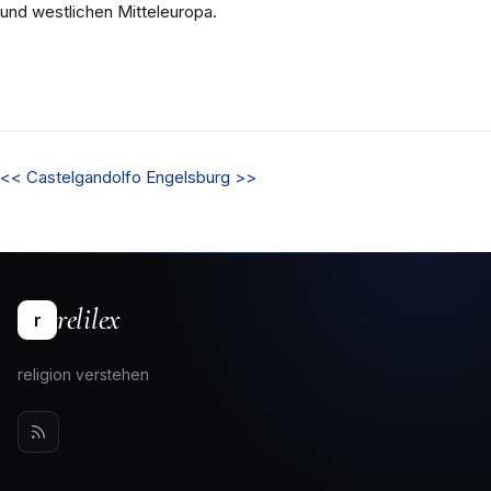
und westlichen Mitteleuropa.
<<
Castelgandolfo
Engelsburg
>>
relilex
r
religion verstehen