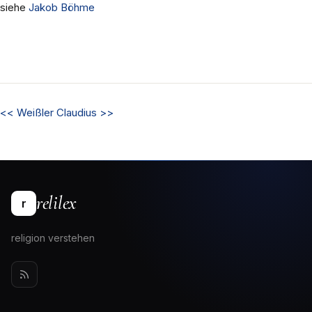
siehe
Jakob Böhme
<<
Weißler
Claudius
>>
relilex
r
religion verstehen