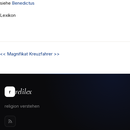
siehe
Benedictus
Lexikon
<<
Magnifikat
Kreuzfahrer
>>
relilex
r
religion verstehen