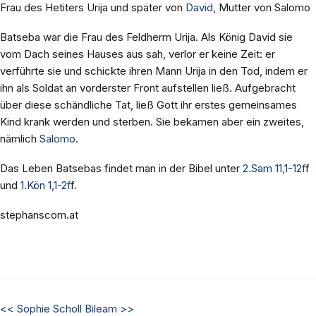
Frau des Hetiters Urija und später von
David
, Mutter von Salomo
Batseba war die Frau des Feldherrn Urija. Als König David sie
vom Dach seines Hauses aus sah, verlor er keine Zeit: er
verführte sie und schickte ihren Mann Urija in den Tod, indem er
ihn als Soldat an vorderster Front aufstellen ließ. Aufgebracht
über diese schändliche Tat, ließ Gott ihr erstes gemeinsames
Kind krank werden und sterben. Sie bekamen aber ein zweites,
nämlich
Salomo
.
Das Leben Batsebas findet man in der Bibel unter
2.Sam 11,1-12f
f
und
1.Kön 1,1-2f
f.
stephanscom.at
<<
Sophie Scholl
Bileam
>>