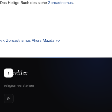
Das Heilige Buch des siehe
Zoroastrismus
.
<<
Zoroastrismus
Ahura Mazda
>>
relilex
r
religion verstehen