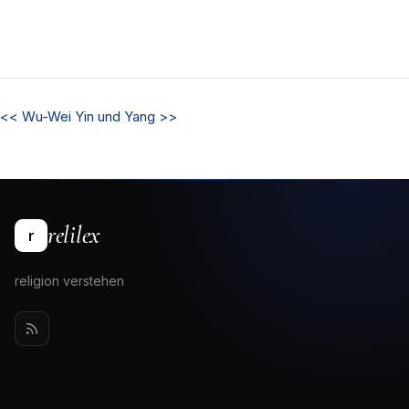
<<
Wu-Wei
Yin und Yang
>>
relilex
r
religion verstehen