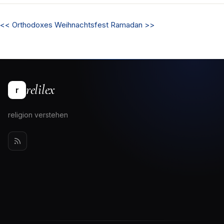
<<
Orthodoxes Weihnachtsfest
Ramadan
>>
relilex
r
religion verstehen