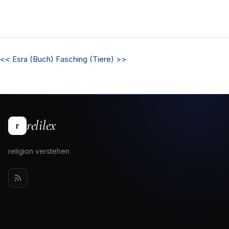
<<
Esra (Buch)
Fasching (Tiere)
>>
relilex
r
religion verstehen