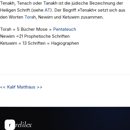
Tenakh, Tenach oder Tanakh ist die jüdische Bezeichnung der
Heiligen Schrift (siehe
AT
). Der Begriff »Tenakh« setzt sich aus
den Worten
Tora
h, Newiim und Ketuwim zusammen.
Torah = 5 Bücher Mose =
Pentateuch
Newiim =21 Prophetische Schriften
Ketuwim = 13 Schriften = Hagiographen
<<
Kalif
Matthäus
>>
relilex
r