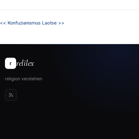
<<
Konfuzianismus
Laotse
>>
relilex
r
religion verstehen